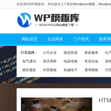
欢迎来到WP模板库，本站提供上千套的
Wordpress模板
，
Wordpr
网站首页
企业商务
门户资讯
新闻博
行业选择：
公司企业
物流快递
家政服务
生
电气通讯
资讯博客
电器维修
美容化妆
酒
婚庆摄影
外贸模板
机械电子
通用模板
代
HT