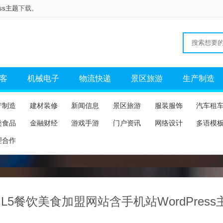
ess主题
下载。
客
机械电子
物流快递
景区旅游
生产制造
产制造
建材装修
新闻信息
景区旅游
服装服饰
汽车租
类食品
金融财经
游戏手游
门户资讯
网络设计
多语模
理合作
ML5餐饮美食加盟网站含手机站WordPress