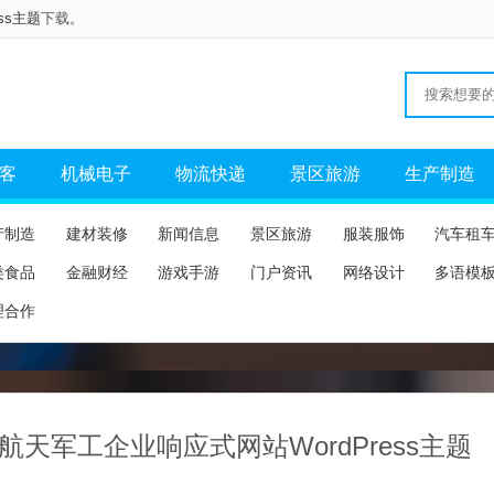
ess主题
下载。
客
机械电子
物流快递
景区旅游
生产制造
产制造
建材装修
新闻信息
景区旅游
服装服饰
汽车租
类食品
金融财经
游戏手游
门户资讯
网络设计
多语模
理合作
航天军工企业响应式网站WordPress主题