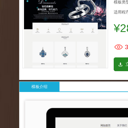
模板类型
适用程序
¥2
3
模板介绍