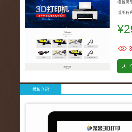
模板类型
适用程序
¥2
3
模板介绍