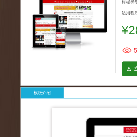
模板类型
适用程序
¥2
5
模板介绍